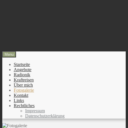
Skip
Menu
to
content
Startseite
Angebote
Radionik
Kraftreisen
Über mich
Fotogalerie
Kontakt
Links
Rechtliches
Impressum
Datenschutzerklärung